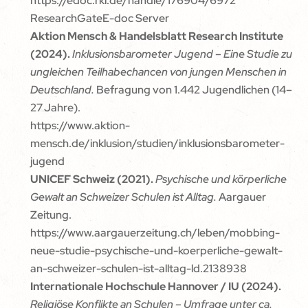
https://edoc.rki.de/handle/176904/6972
ResearchGate
E-doc Server
Aktion Mensch & Handelsblatt Research Institute
(2024).
Inklusionsbarometer Jugend – Eine Studie zu
ungleichen Teilhabechancen von jungen Menschen in
Deutschland.
Befragung von 1.442 Jugendlichen (14–
27 Jahre).
https://www.aktion-
mensch.de/inklusion/studien/inklusionsbarometer-
jugend
UNICEF Schweiz (2021).
Psychische und körperliche
Gewalt an Schweizer Schulen ist Alltag.
Aargauer
Zeitung.
https://www.aargauerzeitung.ch/leben/mobbing-
neue-studie-psychische-und-koerperliche-gewalt-
an-schweizer-schulen-ist-alltag-ld.2138938
Internationale Hochschule Hannover / IU (2024).
Religiöse Konflikte an Schulen – Umfrage unter ca.