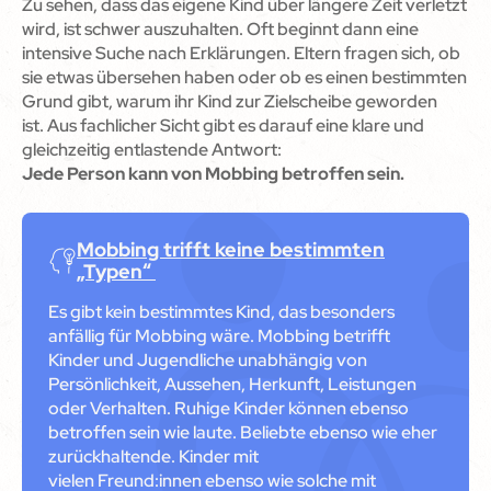
Zu sehen, dass das eigene Kind über längere Zeit verletzt
wird, ist schwer auszuhalten. Oft beginnt dann eine
intensive Suche nach Erklärungen. Eltern fragen sich, ob
sie etwas übersehen haben oder ob es einen bestimmten
Grund gibt, warum ihr Kind zur Zielscheibe geworden
ist. Aus fachlicher Sicht gibt es darauf eine klare und
gleichzeitig entlastende Antwort:
Jede Person kann von Mobbing betroffen sein.
Mobbing trifft keine bestimmten
„Typen“
Es gibt kein bestimmtes Kind, das besonders
anfällig für Mobbing wäre. Mobbing betrifft
Kinder und Jugendliche unabhängig von
Persönlichkeit, Aussehen, Herkunft, Leistungen
oder Verhalten. Ruhige Kinder können ebenso
betroffen sein wie laute. Beliebte ebenso wie eher
zurückhaltende. Kinder mit
vielen Freund:innen ebenso wie solche mit