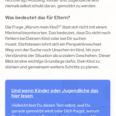
rechtfertigt Mobbing. Kinder und Jugendliche sind
niemals selbst schuld daran, gemobbt zu werden.
Was bedeutet das für Eltern?
Die Frage „Warum mein Kind?“ lässt sich nicht mit einem
Merkmal beantworten. Das bedeutet, dass Du nicht nach
Fehlern bei Deinem Kind oder bei Dir suchen
musst. Stattdessen lohnt sich ein Perspektivwechsel:
Weg von der Suche nach Ursachen im Kind, hin zum
Verständnis der Situation als sozialem Geschehen. Dieser
Blick ist eine wichtige Grundlage dafür, Dein Kind zu
stärken und gemeinsam weitere Schritte zu planen.
Und wenn Kinder oder Jugendliche das
hier lesen
Vielleicht liest Du diesen Text selbst, weil Du
gerade gemobbt wirst oder Dich fragst, warum