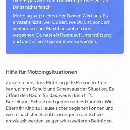
Dir das passiert. Dann ist wichtig zu wissen: Mit
Dir ist nichts falsch.
Mobbing sagt nichts über Deinen Wert aus. Es
entsteht nicht, weil Du bist, wie Du bist, sondern
weil andere ihre Macht ausnutzen oder
wegsehen. Du hast ein Recht auf Unterstützung
und darauf, ernst genommen zu werden.
Hilfe für Mobbingsituationen
Zu verstehen, dass Mobbing jede Person treffen
kann, nimmt Schuld und Scham aus der Situation. Es
öffnet den Raum für das, was wirklich hilft:
Begleitung, Schutz und gemeinsames Handeln. Wie
Eltern ihr Kind zu Hause sicher begleiten können und
wie im nächsten Schritt Lösungen in der Schule
entwickelt werden, zeigen wir in weiteren Beiträgen.